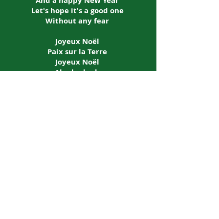
And a happy New Year
Let's hope it's a good one
Without any fear
Joyeux Noël
Paix sur la Terre
Joyeux Noël
Ah-ah-ah-ah
War is over
If you want it
War is over now
Ah-ah-ah-ah
Joyeux Noël
Paix sur la Terre