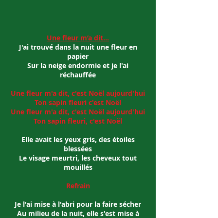
Une fleur m’a dit…
J'ai trouvé dans la nuit une fleur en
papier
Sur la neige endormie et je l'ai
réchauffée
Une fleur m'a dit, c'est Noël aujourd'hui
Ton sapin fleuri c'est Noël
Une fleur m'a dit, c'est Noël aujourd'hui
Ton sapin fleuri, c'est Noël
Elle avait les yeux gris, des étoiles
blessées
Le visage meurtri, les cheveux tout
mouillés
Refrain
Je l'ai mise à l'abri pour la faire sécher
Au milieu de la nuit, elle s'est mise à