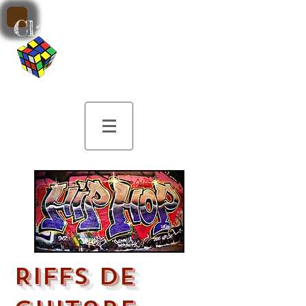
Classe de Musique
par M. Patrick
Sobczak
Riffs de