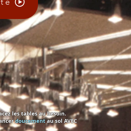
ûte
cez les tables au besoin.
lancer
doucement
au sol AVEC