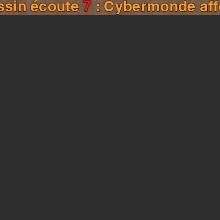
ssin écoute
7
: Cybermonde affe