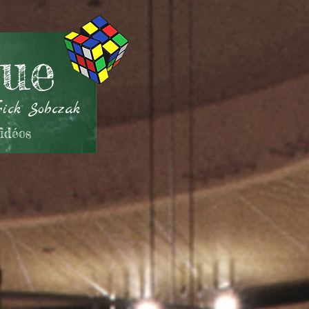
que
rick Sobczak
idéos