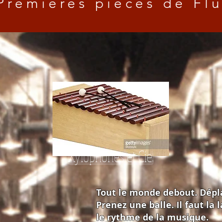
Premières pièces de Fl
Xylophones et Cie.
Tout le monde debout. Dépla
Prenez une balle. Il faut la 
le rythme de la musique.