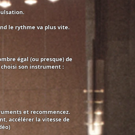
pulsation.
d le rythme va plus vite.
ombre égal (ou presque) de
 choisi son instrument :
struments et recommencez.
t, accélérer la vitesse de
déo)