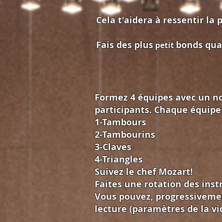
Cela t'aidera à ressentir la 
Fais des plus
bonds quan
petit
Formez 4 équipes avec un n
participants. Chaque équipe
1-Tambours
2-Tambourins
3-Claves
4-Triangles
Suivez le chef Mozart!
Faites une rotation des in
Vous pouvez, progressivemen
lecture (paramètres de la vi