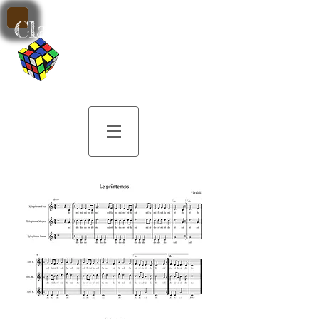
Classe de Musique
par M. Patrick
Sobczak