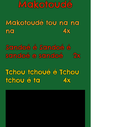
Makotoudé
Makotoudé tou na na
na 4x
Sandoé é Sandoé é
sandoé e sandoé 2x
Tchou tchoué é Tchou
tchou é ta 4x