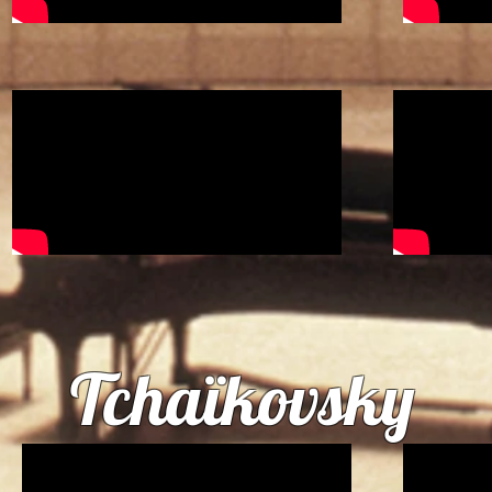
Tchaïkovsky