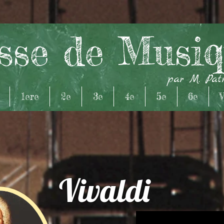
sse de Musi
par M. Pat
1ere
2e
3e
4e
5e
6e
V
Vivaldi