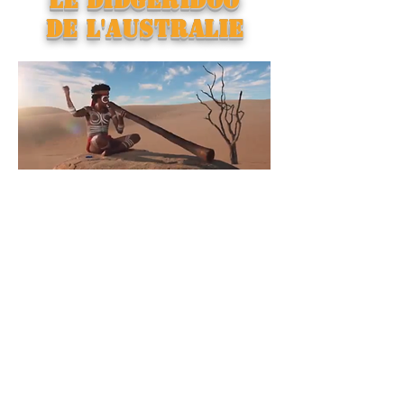
Le didgeridoo
de l'Australie
Pays : Australie
Titre : Dingo
Instrumentation : Didgeridoo
Caractéristiques musicales : C'est le plus vieil
instrument au monde. Un instrument à
vent.
Utilisation de la respiration circulaire.