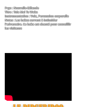
Pays : Nouvelle-Zélande
Titre : Toia Mai Te Waka
Instrumentation : Voix, Percussion corporelle
Notes : Les hakas servent à intimider
l'adversaire. Ce haka est chanté pour accueillir
les visiteurs